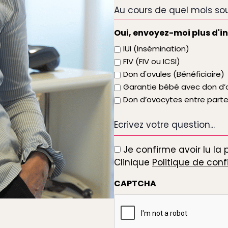
de
Au
téléphone
cours
de
Oui, envoyez-moi plus d'i
quel
IUI (Insémination)
mois
FIV (FIV ou ICSI)
souhaitez-
Don d'ovules (Bénéficiaire)
vous
Garantie bébé avec don d’o
que
Don d’ovocytes entre part
le
traitement
Ecrivez
commence
votre
question...
Je confirme avoir lu la 
*
Clinique
Politique de conf
CAPTCHA