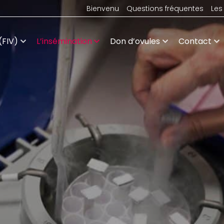
Bienvenu
Questions fréquentes
Les 
(FIV)
L’insémination
Don d’ovules
Contact