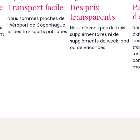
e
P
Transport facile
Des prix
d'
transparents
Nous sommes proches de
l’Aéroport de Copenhague
s
Nou
Nous n’avons pas de frais
et des transports publiques
nt
d’a
supplémentaires ni de
l’i
suppléments de week-end
tra
ou de vacances
ren
don
mo