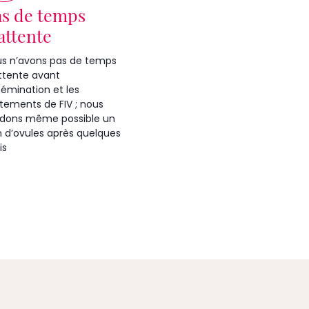
as de temps
attente
s n’avons pas de temps
ttente avant
nsémination et les
itements de FIV ; nous
dons même possible un
 d’ovules après quelques
is