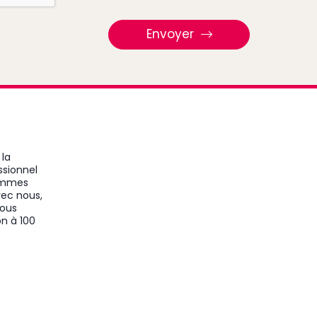
Envoyer
 la
ssionnel
sommes
vec nous,
Nous
on à 100