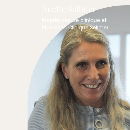
Anette Sellmer
Propriétaire de clinique et
PDG de la Clinique Sellmer