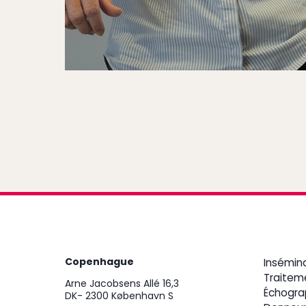
Copenhague
Insémin
Traitem
Arne Jacobsens Allé 16,3
Échograp
DK- 2300 København S