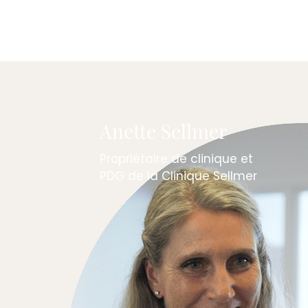
Anette Sellmer
Propriétaire de clinique et
PDG de la Clinique Sellmer