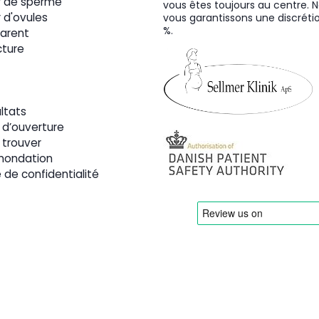
 de sperme
vous êtes toujours au centre. 
 d'ovules
vous garantissons une discréti
%.
arent
ture
ltats
 d’ouverture
 trouver
ondation
e de confidentialité