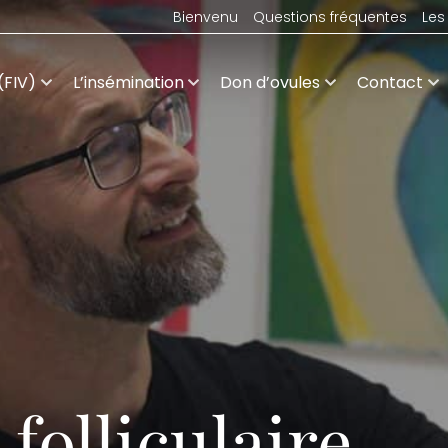
Bienvenu
Questions fréquentes
Les 
(FIV)
L’insémination
Don d’ovules
Contact