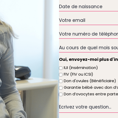
Date
de
naissance
Votre
email
*
Votre
numéro
de
Au
téléphone
cours
de
Oui, envoyez-moi plus d'i
quel
IUI (Insémination)
mois
FIV (FIV ou ICSI)
souhaitez-
Don d'ovules (Bénéficiaire)
vous
Garantie bébé avec don d’o
que
Don d’ovocytes entre part
le
traitement
Ecrivez
commence
votre
question...