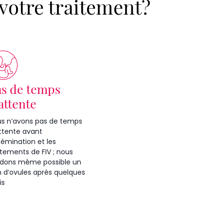
 votre traitement?
as de temps
attente
s n’avons pas de temps
ttente avant
nsémination et les
itements de FIV ; nous
dons même possible un
 d’ovules après quelques
is