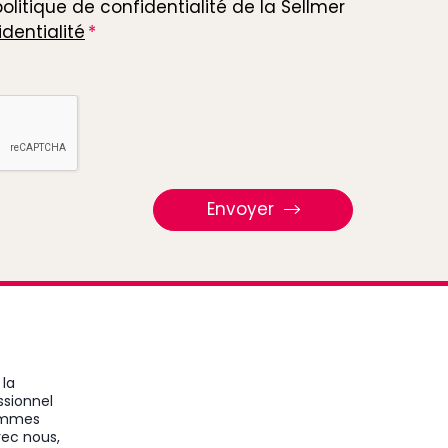
politique de confidentialité de la Sellmer
identialité
Envoyer
 la
ssionnel
sommes
vec nous,