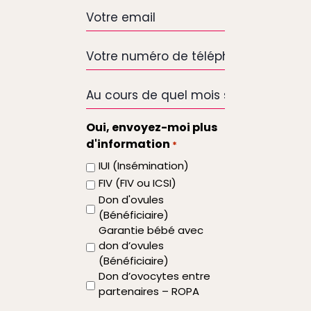
naissance
Votre
email
*
Votre
numéro
de
Au
téléphone
cours
de
Oui, envoyez-moi plus
quel
d'information
*
mois
IUI (Insémination)
souhaitez-
FIV (FIV ou ICSI)
vous
Don d'ovules
que
(Bénéficiaire)
le
Garantie bébé avec
traitement
don d’ovules
commence
(Bénéficiaire)
Don d’ovocytes entre
partenaires – ROPA